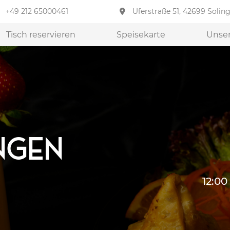
+49 212 65000461
Uferstraße 51, 42699 Solin
Tisch reservieren
Speisekarte
Unser
ngen
12:00