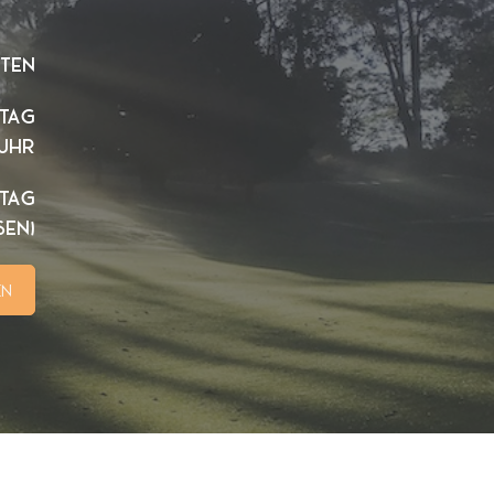
iten
tag
 Uhr
stag
sen)
en