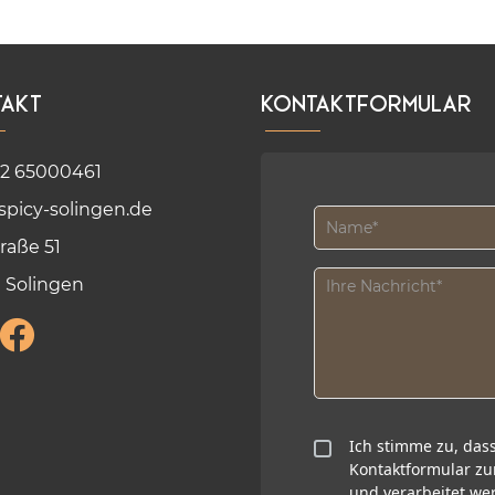
takt
Kontaktformular
12 65000461
spicy-solingen.de
raße 51
 Solingen
Ich stimme zu, da
Kontaktformular z
und verarbeitet we